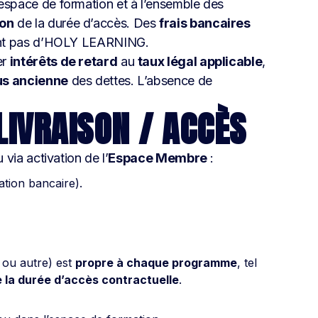
l’espace de formation et à l’ensemble des
ion
de la durée d’accès. Des
frais bancaires
èvent pas d’HOLY LEARNING.
er
intérêts de retard
au
taux légal applicable
,
us ancienne
des dettes. L’absence de
LIVRAISON / ACCÈS
 via activation de l’
Espace Membre
:
ation bancaire).
 ou autre) est
propre à chaque programme
, tel
e la durée d’accès contractuelle
.