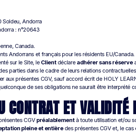
00 Soldeu, Andorra
ndorra : n°20643
éenne, Canada.
ents Andorrans et français pour les résidents EU/Canada.
té sur le Site, le
Client
déclare
adhérer sans réserve
a
 des parties dans le cadre de leurs relations contractuelles
stituer aux présentes CGV, sauf accord écrit de HOLY L
uelconque de ses obligations ne saurait être interprété 
DU CONTRAT ET VALIDITÉ
s présentes CGV
préalablement
à toute utilisation et/ou s
ptation pleine et entière
des présentes CGV et, le cas 