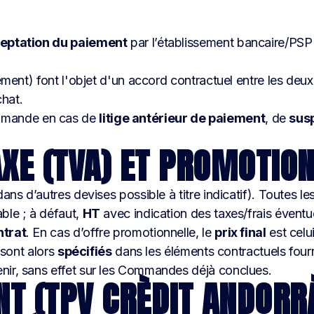
eptation du paiement
par l’établissement bancaire/PSP
ment) font l'objet d'un accord contractuel entre les deux pa
chat.
mmande en cas de
litige antérieur de paiement
, de
sus
TAXE (TVA) ET PROMOTIO
ans d’autres devises possible à titre indicatif). Toutes le
ble ; à défaut,
HT
avec indication des taxes/frais éventu
ntrat
. En cas d’offre promotionnelle, le
prix final
est celu
 sont alors
spécifiés
dans les éléments contractuels fourn
nir, sans effet sur les Commandes déjà conclues.
NT (TPV CRÈDIT ANDORRÀ