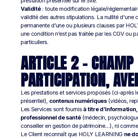
prestation présentée sur le Site.
Validité
: toute modification légale/réglementai
validité des autres stipulations. La nullité d'un
permanente d’une ou plusieurs clauses par HOLY 
une condition n’est pas traitée par les CGV ou 
particuliers.
ARTICLE 2 – CHAMP 
PARTICIPATION, AV
Les prestations et services proposés (ci-après 
présentiel),
contenus numériques
(vidéos, rep
Les Services sont fournis
à titre d’informatio
professionnel de santé
(médecin, psychologue,
conseiller en gestion de patrimoine…), ni comme
Le Client reconnaît que HOLY LEARNING
ne d