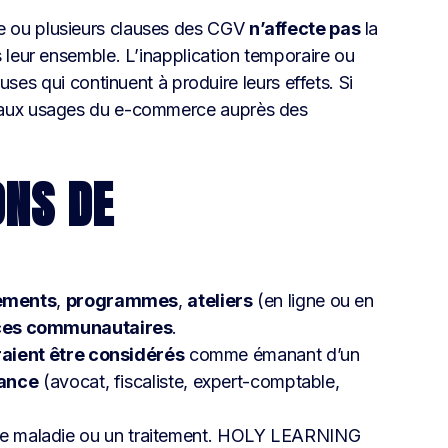
une ou plusieurs clauses des CGV
n’affecte pas
la
ns leur ensemble. L’inapplication temporaire ou
es qui continuent à produire leurs effets. Si
ent aux usages du e-commerce auprès des
ONS DE
ements
,
programmes
,
ateliers
(en ligne ou en
ces communautaires
.
aient être considérés
comme émanant d’un
nance
(avocat, fiscaliste, expert-comptable,
e maladie ou un traitement. HOLY LEARNING