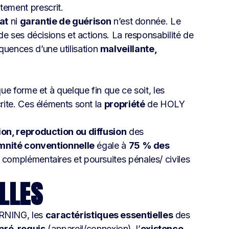
itement prescrit.
at
ni
garantie de guérison
n’est donnée. Le
 de ses décisions et actions. La responsabilité de
uences d’une utilisation
malveillante,
ue forme et à quelque fin que ce soit, les
rite. Ces éléments sont la
propriété
de HOLY
tion, reproduction ou diffusion
des
mnité conventionnelle
égale à
75 % des
omplémentaires et poursuites pénales/ civiles
LLES
ARNING, les
caractéristiques essentielles
des
pré-requis
(appareil/connexion), l’
existence