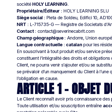
société
HOLY LEARNING
.
Propriétaire/Éditeur
: HOLY LEARNING SLU
Siège social
: Pleta de Soldeu, Edifici 10, AD1
NRT
: L-715735-G — Registre de Societats d’A
Contact
: contact@severinecabrit.com
Champ géographique
: Andorre, Union europ
Langue contractuelle
:
catalan
pour les résid
En souscrivant à tout produit et/ou service présen
constituent l’intégralité des droits et obligations
Client, ne pourra venir s’ajouter et/ou se sub
se prévaloir d’un manquement du Client à l’une q
l’obligation en cause.
ARTICLE 1 – OBJET 
Le Client reconnaît avoir pris connaissance de
Toute utilisation et/ou souscription entraîne
acce