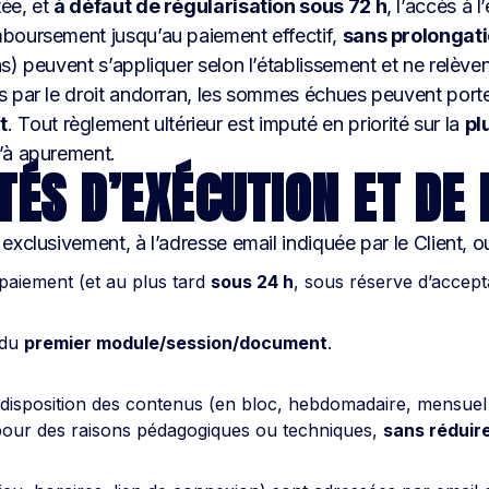
tée, et
à défaut de régularisation sous 72 h
, l’accès à 
mboursement jusqu’au paiement effectif,
sans prolongat
ns) peuvent s’appliquer selon l’établissement et ne rel
es par le droit andorran, les sommes échues peuvent port
t
. Tout règlement ultérieur est imputé en priorité sur la
pl
’à apurement.
TÉS D’EXÉCUTION ET DE 
exclusivement, à l’adresse email indiquée par le Client, ou
paiement (et au plus tard
sous 24 h
, sous réserve d’accept
 du
premier module/session/document
.
 disposition des contenus (en bloc, hebdomadaire, mensuel
té pour des raisons pédagogiques ou techniques,
sans réduir