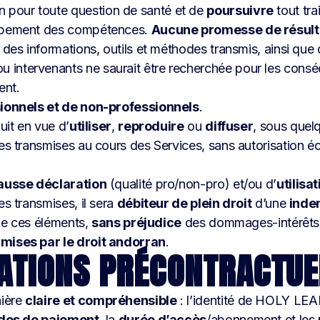
n pour toute question de santé et de
poursuivre
tout tra
ppement des compétences.
Aucune promesse de résult
on des informations, outils et méthodes transmis, ainsi que
intervenants ne saurait être recherchée pour les conséq
ent.
ionnels et de non-professionnels
.
it en vue d’
utiliser
,
reproduire
ou
diffuser
, sous quelq
es transmises au cours des Services, sans autorisation éc
ausse déclaration
(qualité pro/non-pro) et/ou d’
utilisa
es transmises, il sera
débiteur de plein droit
d’une
inde
 de ces éléments,
sans préjudice
des dommages-intérêts c
rmises par le droit andorran
.
MATIONS PRÉCONTRACTUE
nière
claire et compréhensible
: l’identité de HOLY LE
es de paiement
, la
durée d’accès
/abonnement et les