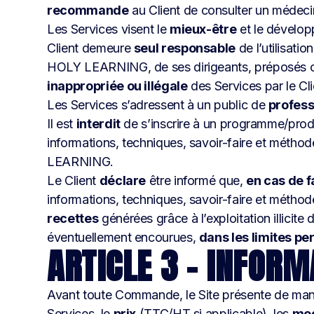
recommande
au Client de consulter un médeci
Les Services visent le
mieux-être
et le dévelo
Client demeure
seul responsable
de l’utilisati
HOLY LEARNING, de ses dirigeants, préposés ou 
inappropriée ou illégale
des Services par le Cli
Les Services s’adressent à un public de
profess
Il est
interdit
de s’inscrire à un programme/produ
informations, techniques, savoir-faire et méthod
LEARNING.
Le Client
déclare
être informé que,
en cas de f
informations, techniques, savoir-faire et méthod
recettes
générées grâce à l’exploitation illicite
éventuellement encourues,
dans les limites pe
ARTICLE 3 – INFOR
Avant toute Commande, le Site présente de ma
Services, le
prix
(TTC/HT si applicable), les
mod