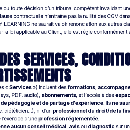
re ou toute décision d’un tribunal compétent invalidant 
e clause contractuelle n’entraîne pas la nullité des CGV da
LEARNING ne saurait valoir renonciation aux autres claus
par la loi applicable au Client, elle est régie conformém
DES SERVICES, CONDITI
ERTISSEMENTS
les «
Services
») incluent des
formations
,
accompagn
lays, PDF, audio),
abonnements
, et l’accès à des
espa
n, de pédagogie et de partage d’expérience
. Ils
ne saur
 diététicien…), ni d’un
professionnel du droit/de la fi
 l’exercice d’une
profession réglementée
.
onne aucun conseil médical
,
avis
ou
diagnostic
sur un