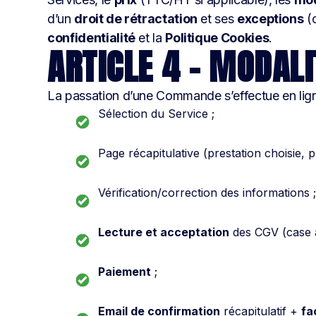
d’un
droit de rétractation
et ses
exceptions
(c
confidentialité
et la
Politique Cookies
.
ARTICLE 4 – MODAL
La passation d’une Commande s’effectue en lign
Sélection du Service ;
Page récapitulative (prestation choisie, 
Vérification/correction des informations 
Lecture et acceptation
des CGV (case à
Paiement
;
Email de confirmation
récapitulatif +
fa