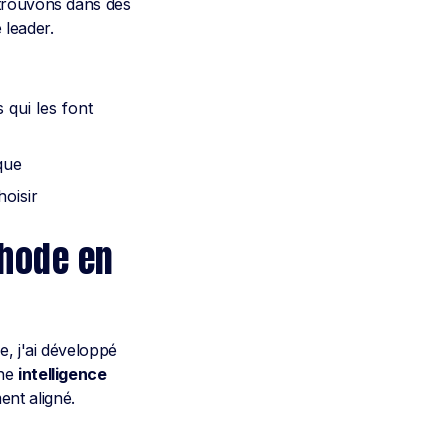
etrouvons dans des
 leader.
 qui les font
que
hoisir
thode en
, j'ai développé
ine
intelligence
nt aligné.