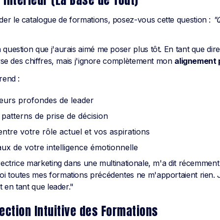
t Intérieur (La Base de Tout)
er le catalogue de formations, posez-vous cette question :
"Q
question que j'aurais aimé me poser plus tôt. En tant que direc
alyse des chiffres, mais j'ignore complètement mon
alignement 
rend :
aleurs profondes de leader
patterns de prise de décision
ntre votre rôle actuel et vos aspirations
aux de votre intelligence émotionnelle
rectrice marketing dans une multinationale, m'a dit récemment :
oi toutes mes formations précédentes ne m'apportaient rien.
t en tant que leader."
lection Intuitive des Formations