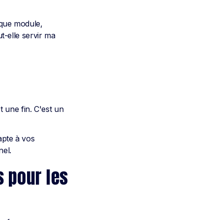
aque module,
-elle servir ma
 une fin. C'est un
dapte à vos
nel.
s pour les