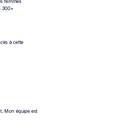
les femmes
es 300+
cès à cette
t. Mon équipe est