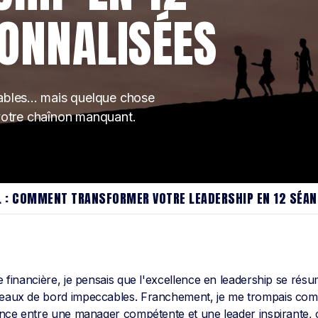
ONNALISÉES
ables... mais quelque chose
 votre chaînon manquant.
L : COMMENT TRANSFORMER VOTRE LEADERSHIP EN 12 SÉA
ce financière, je pensais que l'excellence en leadership se rés
bleaux de bord impeccables. Franchement, je me trompais com
rence entre une manager compétente et une leader inspirante, c