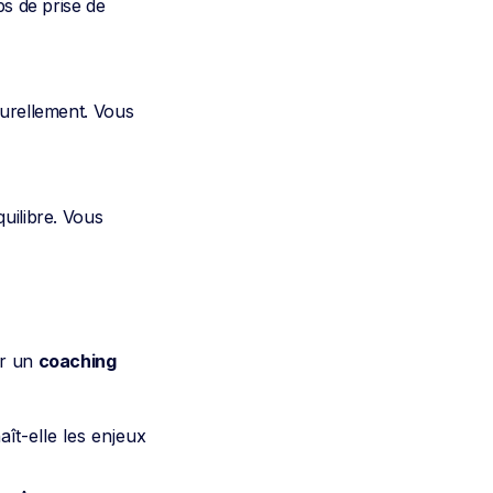
ps de prise de
turellement. Vous
uilibre. Vous
ur un
coaching
ît-elle les enjeux