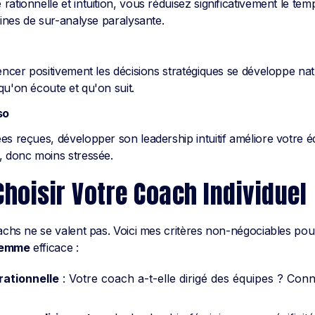
ationnelle et intuition, vous réduisez significativement le tem
aines de sur-analyse paralysante.
uencer positivement les décisions stratégiques se développe na
qu'on écoute et qu'on suit.
so
s reçues, développer son leadership intuitif améliore votre éq
, donc moins stressée.
oisir Votre Coach Individuel
oachs ne se valent pas. Voici mes critères non-négociables po
 femme
efficace :
ationnelle
: Votre coach a-t-elle dirigé des équipes ? Conna