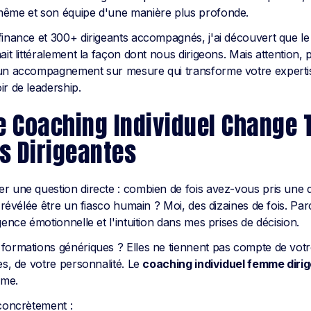
même et son équipe d'une manière plus profonde.
finance et 300+ dirigeants accompagnés, j'ai découvert que l
it littéralement la façon dont nous dirigeons. Mais attention, 
'un accompagnement sur mesure qui transforme votre expertis
ir de leadership.
e Coaching Individuel Change 
s Dirigeantes
r une question directe : combien de fois avez-vous pris une d
t révélée être un fiasco humain ? Moi, des dizaines de fois. Par
gence émotionnelle et l'intuition dans mes prises de décision.
formations génériques ? Elles ne tiennent pas compte de votr
es, de votre personnalité. Le
coaching individuel femme diri
ème.
 concrètement :