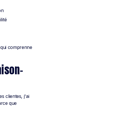
on
lité
 qui comprenne
aison-
clientes, j'ai
Parce que